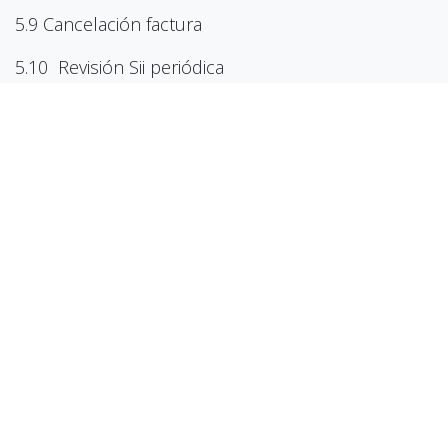
5.9 Cancelación factura
5.10 Revisión Sii periódica
5.11 Cómo contabilizar unaimportación con Sii
5.12 Modificaciones manuales
CAPÍTULO 6: POS /TPV / FACTURAS
SIMPLIFICADAS
6.1 Configuración del POS / TPV
6.2 Configuración de Diarios de Pago para el TPV
6.3 Funcionamiento del POS / TPV